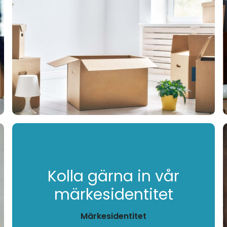
Kolla gärna in vår
märkesidentitet
Märkesidentitet