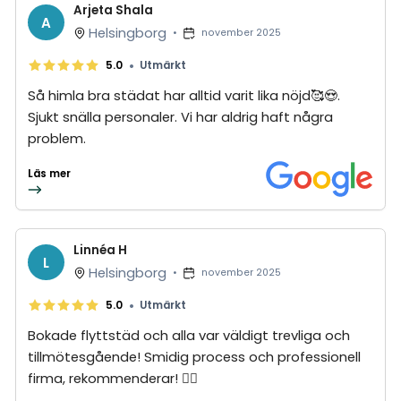
Arjeta Shala
A
Helsingborg
•
november 2025
•
5.0
Utmärkt
Så himla bra städat har alltid varit lika nöjd🥰😍.
Sjukt snälla personaler. Vi har aldrig haft några
problem.
Läs mer
Linnéa H
L
Helsingborg
•
november 2025
•
5.0
Utmärkt
Bokade flyttstäd och alla var väldigt trevliga och
tillmötesgående! Smidig process och professionell
firma, rekommenderar! 👌🏼