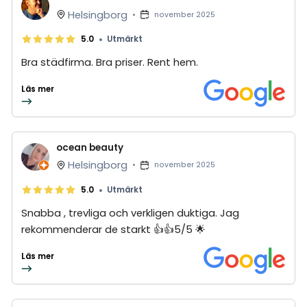
Helsingborg
•
november 2025
•
5.0
Utmärkt
Bra städfirma. Bra priser. Rent hem.
Läs mer
ocean beauty
Helsingborg
•
november 2025
•
5.0
Utmärkt
Snabba , trevliga och verkligen duktiga. Jag
rekommenderar de starkt 👍👍5/5 🌟
Läs mer