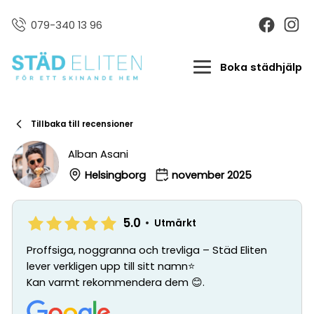
079-340 13 96
Boka städhjälp
Tillbaka till recensioner
Alban Asani
Helsingborg
november 2025
5.0
•
Utmärkt
Proffsiga, noggranna och trevliga – Städ Eliten
lever verkligen upp till sitt namn⭐️
Kan varmt rekommendera dem 😊.